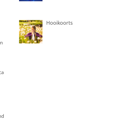
Hooikoorts
en
ca
nd