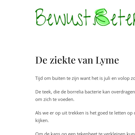
Skip
to
content
Petie Zantvoort Klassiek Homeopaat
Bewust Beter
Homeopathie
De ziekte van Lyme
Almere
Tijd om buiten te zijn want het is juli en volop 
De teek, die de borrelia bacterie kan overdrag
om zich te voeden.
Als we er op uit trekken is het goed te letten op 
kijken.
Om de kans op een tekenbeet te verkleinen kunn