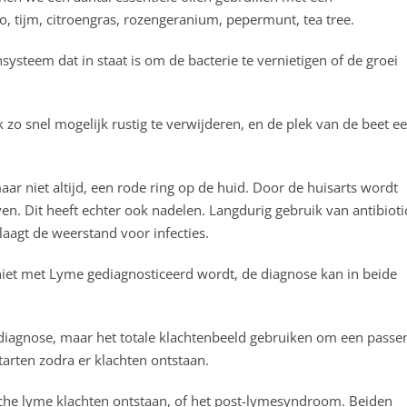
, tijm, citroengras, rozengeranium, pepermunt, tea tree.
steem dat in staat is om de bacterie te vernietigen of de groei
k zo snel mogelijk rustig te verwijderen, en de plek van de beet e
 maar niet altijd, een rode ring op de huid. Door de huisarts wordt
n. Dit heeft echter ook nadelen. Langdurig gebruik van antibioti
laagt de weerstand voor infecties.
 niet met Lyme gediagnosticeerd wordt, de diagnose kan in beide
diagnose, maar het totale klachtenbeeld gebruiken om een passe
arten zodra er klachten ontstaan.
he lyme klachten ontstaan, of het post-lymesyndroom. Beiden